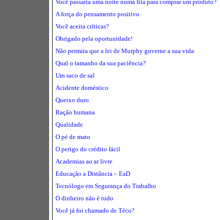
Você passaria uma noite numa fila para comprar um produto?
A força do pensamento positivo
Você aceita críticas?
Obrigado pela oportunidade!
Não permita que a lei de Murphy governe a sua vida
Qual o tamanho da sua paciência?
Um saco de sal
Acidente doméstico
Queixo duro
Ração humana
Qualidade
O pé de mato
O perigo do crédito fácil
Academias ao ar livre
Educação a Distância – EaD
Tecnólogo em Segurança do Trabalho
O dinheiro não é tudo
Você já foi chamado de Téco?