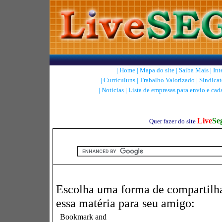
|
Home
|
Mapa do site
|
Saiba Mais
|
Int
|
Currículuns
|
Trabalho Valorizado
|
Sindicat
|
Notícias
|
Lista de empresas para envio e cad
Live
Se
Quer fazer do site
Escolha uma forma de compartilh
essa matéria para seu amigo: