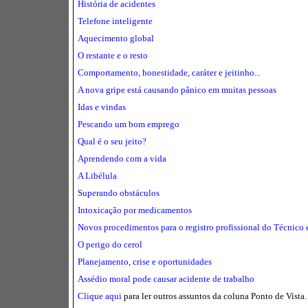
História de acidentes
Telefone inteligente
Aquecimento global
O restante e o resto
Comportamento, honestidade, caráter e jeitinho...
A nova gripe está causando pânico em muitas pessoas
Idas e vindas
Pescando um bom emprego
Qual é o seu jeito?
Aprendendo com a vida
A Libélula
Superando obstáculos
Intoxicação por medicamentos
Novos procedimentos para o registro profissional do Técnico
O perigo do cerol
Planejamento, crise e oportunidades
Assédio moral pode causar acidente de trabalho
Clique aqui
para ler outros assuntos da coluna Ponto de Vista.