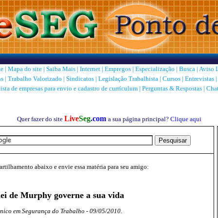
e
|
Mapa do site
|
Saiba Mais
|
Internet
|
Empregos
|
Especialização
|
Busca
|
Aviso 
ns
|
Trabalho Valorizado
|
Sindicatos
|
Legislação Trabalhista
|
Cursos
|
Entrevistas
ista de empresas para envio e cadastro de currículum
|
Perguntas & Respostas
|
Cha
Live
Seg
.com
Quer fazer do site
a sua página principal?
Clique aqui
tilhamento abaixo e envie essa matéria para seu amigo:
lei de Murphy governe a sua vida
écnico em Segurança do Trabalho - 09/05/2010.