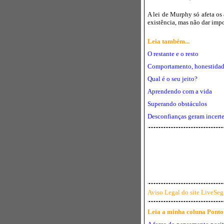
A lei de Murphy só afeta os 
existência, mas não dar impo
Leia também...
O restante e o resto
Comportamento, honestidade, 
Qual é o seu jeito?
Aprendendo com a vida
Superando obstáculos
Desconfianças geram incert
Aviso Legal do site LiveSeg
Leia a minha coluna Ponto d