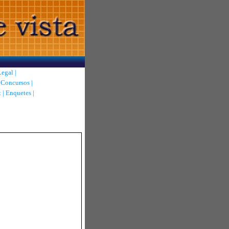
Legal
|
|
Concursos
|
t
|
Enquetes
|