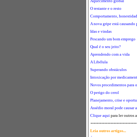
Aquecimento global
O restante e o resto
Comportamento, honestidade, 
A nova gripe está causando 
Idas e vindas
Pescando um bom emprego
Qual é o seu jeito?
Aprendendo com a vida
A Libélula
Superando obstáculos
Intoxicação por medicamen
Novos procedimentos para o 
O perigo do cerol
Planejamento, crise e oport
Assédio moral pode causar a
Clique aqui
para ler outros 
Leia outros artigos...