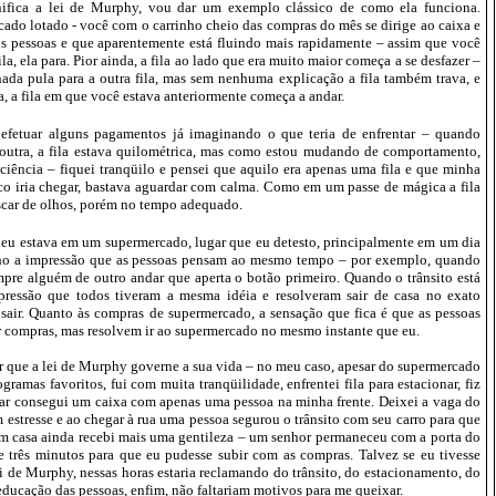
ifica a lei de Murphy, vou dar um exemplo clássico de como ela funciona.
do lotado - você com o carrinho cheio das compras do mês se dirige ao caixa e
os pessoas e que aparentemente está fluindo mais rapidamente – assim que você
la, ela para. Pior ainda, a fila ao lado que era muito maior começa a se desfazer –
da pula para a outra fila, mas sem nenhuma explicação a fila também trava, e
a, a fila em que você estava anteriormente começa a andar.
 efetuar alguns pagamentos já imaginando o que teria de enfrentar – quando
outra, a fila estava quilométrica, mas como estou mudando de comportamento,
aciência – fiquei tranqüilo e pensei que aquilo era apenas uma fila e que minha
ico iria chegar, bastava aguardar com calma. Como em um passe de mágica a fila
iscar de olhos, porém no tempo adequado.
o eu estava em um supermercado, lugar que eu detesto, principalmente em um dia
nho a impressão que as pessoas pensam ao mesmo tempo – por exemplo, quando
pre alguém de outro andar que aperta o botão primeiro. Quando o trânsito está
pressão que todos tiveram a mesma idéia e resolveram sair de casa no exato
air. Quanto às compras de supermercado, a sensação que fica é que as pessoas
r compras, mas resolvem ir ao supermercado no mesmo instante que eu.
ir que a lei de Murphy governe a sua vida – no meu caso, apesar do supermercado
gramas favoritos, fui com muita tranqüilidade, enfrentei fila para estacionar, fiz
gar consegui um caixa com apenas uma pessoa na minha frente. Deixei a vaga do
stresse e ao chegar à rua uma pessoa segurou o trânsito com seu carro para que
em casa ainda recebi mais uma gentileza – um senhor permaneceu com a porta do
e três minutos para que eu pudesse subir com as compras. Talvez se eu tivesse
i de Murphy, nessas horas estaria reclamando do trânsito, do estacionamento, do
educação das pessoas, enfim, não faltariam motivos para me queixar.