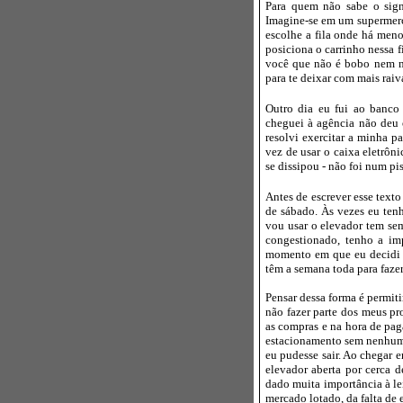
Para quem não sabe o sign
Imagine-se em um supermerca
escolhe a fila onde há men
posiciona o carrinho nessa fi
você que não é bobo nem na
para te deixar com mais raiv
Outro dia eu fui ao banco
cheguei à agência não deu 
resolvi exercitar a minha p
vez de usar o caixa eletrôn
se dissipou - não foi num p
Antes de escrever esse text
de sábado. Às vezes eu te
vou usar o elevador tem sem
congestionado, tenho a im
momento em que eu decidi s
têm a semana toda para faze
Pensar dessa forma é permit
não fazer parte dos meus pro
as compras e na hora de pa
estacionamento sem nenhum e
eu pudesse sair. Ao chegar 
elevador aberta por cerca d
dado muita importância à le
mercado lotado, da falta de 