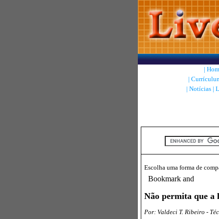
|
Hom
|
Currículu
|
Notícias
|
L
Escolha uma forma de compar
Não permita que a 
Por: Valdeci T. Ribeiro - T