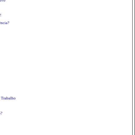
tivo
!
ência?
 Trabalho
o?