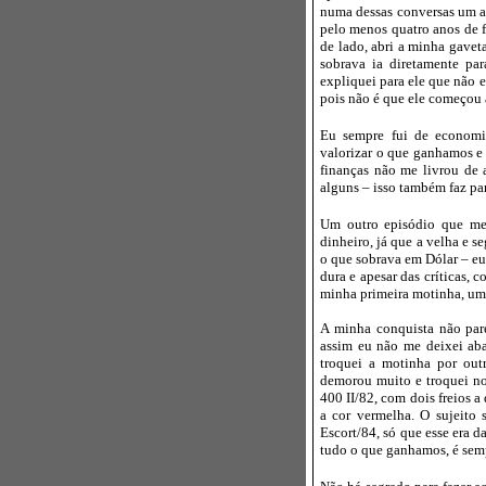
numa dessas conversas um am
pelo menos quatro anos de f
de lado, abri a minha gavet
sobrava ia diretamente pa
expliquei para ele que não e
pois não é que ele começou 
Eu sempre fui de economi
valorizar o que ganhamos e 
finanças não me livrou de 
alguns – isso também faz p
Um outro episódio que me 
dinheiro, já que a velha e s
o que sobrava em Dólar – eu
dura e apesar das críticas,
minha primeira motinha, u
A minha conquista não pare
assim eu não me deixei aba
troquei a motinha por ou
demorou muito e troquei n
400 II/82, com dois freios 
a cor vermelha. O sujeito
Escort/84, só que esse era 
tudo o que ganhamos, é semp