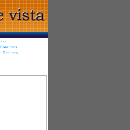
Legal
|
|
Concursos
|
t
|
Enquetes
|