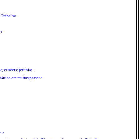
 Trabalho
o?
caráter e jeitinho...
pânico em muitas pessoas
tos