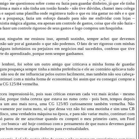
igo me questionou sobre como eu fazia para guardar dinheiro, já que ele tinha
irma a mais e não tinha um tostão furado - não tive dúvidas, chamei meu colega
a e saquei uma planilha onde registrava tudo o que eu iria gastar no mês e o que
ra a poupança, fazia um esforço danado para não me endividar com lojas –
xistia mágica alguma, era apenas um controle de gastos, coisa que ele não fazia -
a fazer um controle rigoroso de seus gastos e logo comprou um fusquinha.
zar, ninguém me ensinou isso, aprendi sozinho, sempre achei que devemos
não sair por aí gastando o que não podemos. O fato de ser rigoroso com minhas
alguns infortúnios ou prejuízos em negócios mal sucedidos, confesso que tive
arte do aprendizado, porque nem sempre ganhamos.
lembrei, foi sobre um outro amigo que criticava a minha forma de guardar
egura poupança sempre tinha a minha preferência e ele ao contrário aplicava tudo
 não sou de me influenciar pelos outros facilmente, mas também não sou cabeça-
 continuei com a minha forma de economizar, foi assim que eu consegui comprar a
ma CG 125/84 vermelha.
ceu impressioná-lo, pois suas críticas estavam cada vez mais ácidas - mesmo
lar, porque tinha certeza que estava no rumo certo - pois bem, tempos depois
tra um ano mais nova, uma CG 125/85 curiosamente também vermelha. Não
ovamente por outra moto, só que dessa vez não foi uma motinha e sim uma CB
a disco, uma verdadeira máquina na época, e para não variar muito, continuei com
 só parou de me azucrinar quando eu comprei o meu primeiro carro, um Ford
da cor branca - até hoje continuo com o pensamento de que nunca devemos gastar
re bom reservar algum dinheiro para eventualidades.