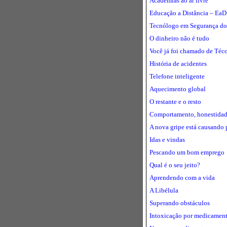
Academias ao ar livre
Educação a Distância – EaD
Tecnólogo em Segurança do
O dinheiro não é tudo
Você já foi chamado de Téc
História de acidentes
Telefone inteligente
Aquecimento global
O restante e o resto
Comportamento, honestidade, 
A nova gripe está causando 
Idas e vindas
Pescando um bom emprego
Qual é o seu jeito?
Aprendendo com a vida
A Libélula
Superando obstáculos
Intoxicação por medicamen