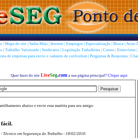
e
|
Mapa do site
|
Saiba Mais
|
Internet
|
Empregos
|
Especialização
|
Busca
|
Aviso 
ns
|
Trabalho Valorizado
|
Sindicatos
|
Legislação Trabalhista
|
Cursos
|
Entrevistas
ista de empresas para envio e cadastro de currículum
|
Perguntas & Respostas
|
Cha
Live
Seg
.com
Quer fazer do site
a sua página principal?
Clique aqui
tilhamento abaixo e envie essa matéria para seu amigo:
fácil.
o - Técnico em Segurança do Trabalho - 18/02/2010.