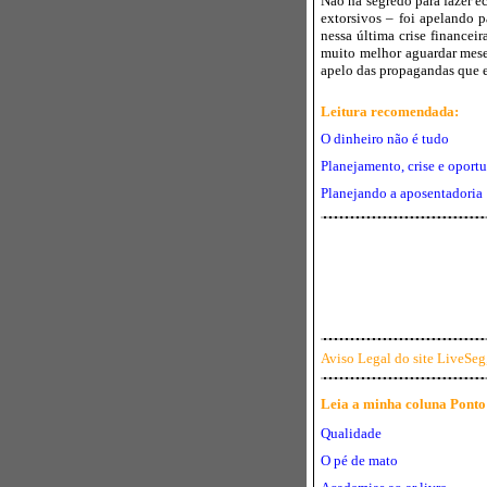
Não há segredo para fazer e
extorsivos
– foi apelando pa
nessa última crise financeir
muito melhor aguardar meses
apelo das propagandas que e
Leitura recomendada:
O dinheiro não é tudo
Planejamento, crise e oport
Planejando a aposentadoria
Aviso Legal do site LiveSeg
Leia a minha coluna Ponto d
Qualidade
O pé de mato