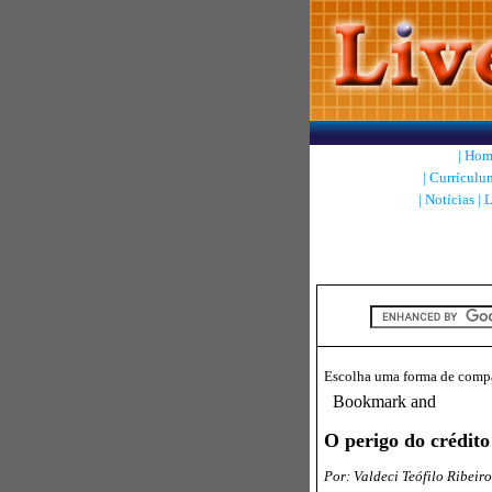
|
Hom
|
Currículu
|
Notícias
|
L
Escolha uma forma de compar
O perigo do crédito 
Por: Valdeci Teófilo Ribeir