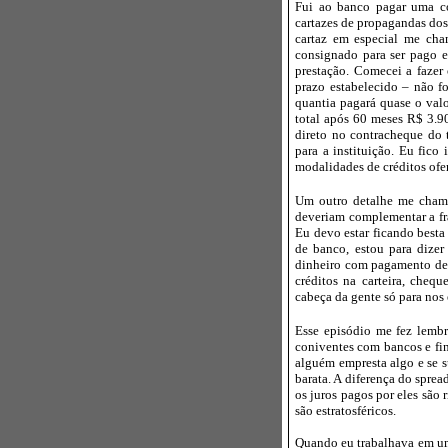
Fui ao banco pagar uma c
cartazes de propagandas dos
cartaz em especial me cha
consignado para ser pago e
prestação. Comecei a fazer 
prazo estabelecido – não f
quantia pagará quase o valo
total após 60 meses R$ 3.9
direto no contracheque do 
para a instituição. Eu fic
modalidades de créditos ofe
Um outro detalhe me chamo
deveriam complementar a fr
Eu devo estar ficando besta
de banco, estou para diz
dinheiro com pagamento de 
créditos na carteira, chequ
cabeça da gente só para nos 
Esse episódio me fez lemb
coniventes com bancos e fin
alguém empresta algo e se s
barata. A diferença do spre
os juros pagos por eles são
são estratosféricos.
Quando eu trabalhava em uma