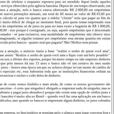
onta de telefone e
enquanto esperava para ser atendido fiquei
lendo aqueles
 serviços oferecidos pela agência bancária. Depois de um tempo observando, um
mou a atenção, nele o banco estava oferecendo R$ 2.000,00 em empréstimo
m suaves prestações mensais, um total de 60 meses ao valor de R$ 65,00 por
o cálculo só para ver quanto que o infeliz “cliente” teria que pagar ao fim do
oi muito difícil de chegar ao montante final, pois quem tomar emprestado essa
r do empréstimo só de juros ou para ser mais exato a bagatela de R$ 1.900,00,
00,00 - isso porque é consignado, ou seja, aquele empréstimo que é descontado
tomador - só para esclarecer, essa modalidade de empréstimo não oferece risco
o imaginando, se alguém tomasse por empréstimo essa mesma quantia em outras
recida pelos bancos - quanto será que pagaria? Não! Melhor nem pensar.
u a atenção, o anúncio trazia a frase: “realize o sonho de quem você ama”,
ase assim: “Realize o sonho de quem você ama e fique com um belo pesadelo”.
 ou sou o último dos espertos, porque há muito tempo eu não empresto dinheiro
er que pelo menos há uns 15 anos o banco não vê um centavo do meu suado
juros – houve uma época em que eu achava chique ter um monte de cartões de
es especiais etc, essa baboseira toda que as instituições financeiras enfiam na
escravizar e encher o cofre deles de dinheiro.
rar de como somos iludidos e mais ainda, de como os nossos governantes são
anceiras - é certo que ninguém é obrigado a emprestar nada de ninguém, mas se
ubmete a pagar juros absurdos é porque não existe uma opção de crédito justa e
ad bancário é muito alta no Brasil – quando você faz uma aplicação em um banco
 ridículos, mas quando os bancos te emprestam algum dinheiro, os juros cobrados
 empresa, os funcionários se reuniam após o almoço para jogar conversa fora e