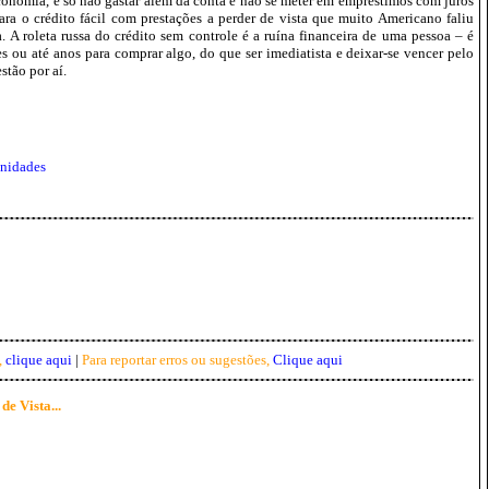
conomia, é só não gastar além da conta e não se meter em empréstimos com juros
ra o crédito fácil com prestações a perder de vista que muito Americano faliu
a. A roleta russa do crédito sem controle é a ruína financeira de uma pessoa – é
 ou até anos para comprar algo, do que ser imediatista e deixar-se vencer pelo
stão por aí.
unidades
,
clique aqui
|
Para reportar erros ou sugestões,
Clique aqui
e Vista...