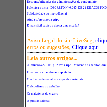
Responsabilidades das administrações de condomínio
Polêmica a vista -
DECRETO Nº 6.945, DE 21 DE AGOSTO D
Solidariedade ou imprudência?
Ainda sobre a nova gripe
É mais fácil subir ou descer uma escada?
Aviso Legal do site LiveSeg,
cliq
erros ou sugestões,
Clique aqui
Leia outros artigos...
A Influenza
A(H1N1) - Nova Gripe -
Mudando os hábitos, dimi
É melhor ser temido ou respeitado?
O acidente de trabalho e as perdas materiais
O alcoolismo no trabalho
Os malefícios do cigarro
A questão salarial