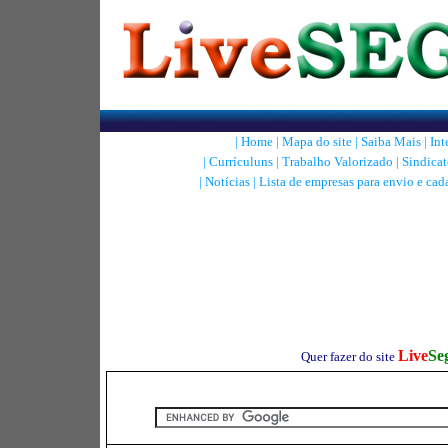
|
Home
|
Mapa do site
|
Saiba Mais
|
Int
|
Currículuns
|
Trabalho Valorizado
|
Sindicat
|
Notícias
|
Lista de empresas para envio e cad
Live
Se
Quer fazer do site