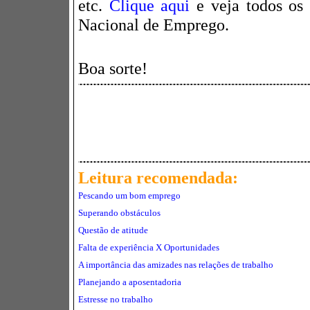
etc.
Clique aqui
e veja todos os
Nacional de Emprego
.
Boa sorte!
Leitura recomendada:
Pescando um bom emprego
Superando obstáculos
Questão de atitude
Falta de experiência X Oportunidades
A importância das amizades nas relações de trabalho
Planejando a aposentadoria
Estresse no trabalho