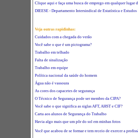
Clique aqui e faça uma busca de emprego em qualquer lugar d
DIEESE - Departamento Intersindical de Estatística e Estudo
Veja outras rapidinhas:
Cuidados com a chegada do verão
Você sabe o que é um pictograma?
Trabalho em telhado
Falta de sinalização
Trabalho em equipe
Política nacional da saúde do homem
Água não é vassoura
As cores dos capacetes de segurança
O Técnico de Segurança pode ser membro da CIPA?
Você sabe o que significa as siglas AFT, AHST e CIF?
Carta aos alunos de Segurança do Trabalho
Havia algo mais que um pôr do sol em minhas fotos
Você que acabou de se formar e tem receio de exercer a profis