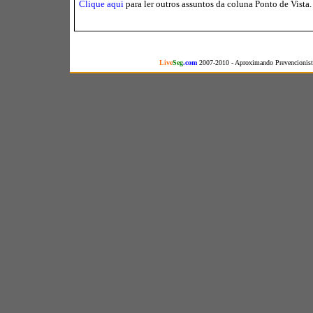
Clique aqui
para ler outros assuntos da coluna Ponto de Vista.
Live
Seg
.com
2007-2010 - Aproximando Prevencionista