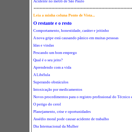
Acidente no metrô de São Paulo
Leia a minha coluna Ponto de Vista...
O restante e o resto
Comportamento, honestidade, caráter e jeitinho
A nova gripe está causando pânico em muitas pessoas
Idas e vindas
Pescando um bom emprego
Qual é o seu jeito?
Aprendendo com a vida
A Libélula
Superando obstáculos
Intoxicação por medicamentos
Novos procedimentos para o registro profissional do Técnico
O perigo do cerol
Planejamento, crise e oportunidades
Assédio moral pode causar acidente de trabalho
Dia Internacional da Mulher