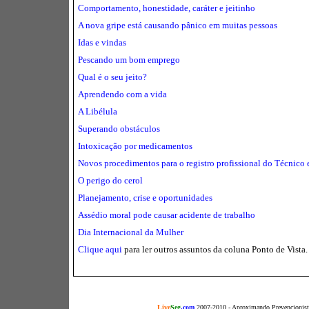
Comportamento, honestidade, caráter e jeitinho
A nova gripe está causando pânico em muitas pessoas
Idas e vindas
Pescando um bom emprego
Qual é o seu jeito?
Aprendendo com a vida
A Libélula
Superando obstáculos
Intoxicação por medicamentos
Novos procedimentos para o registro profissional do Técnico
O perigo do cerol
Planejamento, crise e oportunidades
Assédio moral pode causar acidente de trabalho
Dia Internacional da Mulher
Clique aqui
para ler outros assuntos da coluna Ponto de Vista.
Live
Seg
.com
2007-2010 - Aproximando Prevencionista