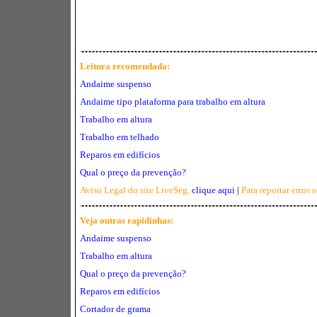
Leitura recomendada:
Andaime suspenso
Andaime tipo plataforma para trabalho em altura
Trabalho em altura
Trabalho em telhado
Reparos em edifícios
Qual o preço da prevenção?
Aviso Legal do site LiveSeg,
clique aqui
|
Para reportar erros 
Veja outras rapidinhas:
Andaime suspenso
Trabalho em altura
Qual o preço da prevenção?
Reparos em edifícios
Cortador de grama