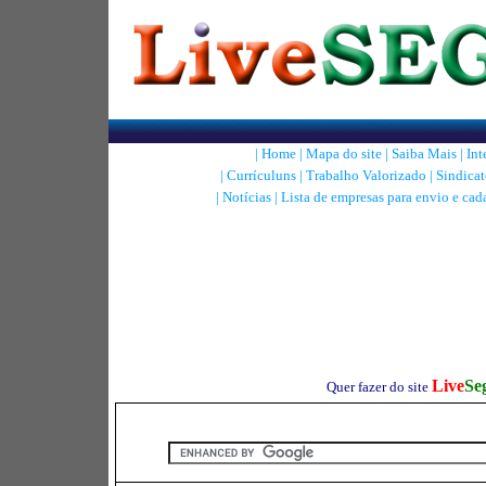
|
Home
|
Mapa do site
|
Saiba Mais
|
Int
|
Currículuns
|
Trabalho Valorizado
|
Sindicat
|
Notícias
|
Lista de empresas para envio e cad
Live
Se
Quer fazer do site