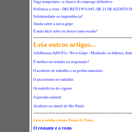
Vaga temporária - a chance do emprego definitivo
Polêmica a vista -
DECRETO Nº 6.945, DE 21 DE AGOSTO D
Solidariedade ou imprudência?
Ainda sobre a nova gripe
É mais fácil subir ou descer uma escada?
Leia outros artigos...
A Influenza
A(H1N1) - Nova Gripe -
Mudando os hábitos, dimi
É melhor ser temido ou respeitado?
O acidente de trabalho e as perdas materiais
O alcoolismo no trabalho
Os malefícios do cigarro
A questão salarial
Acidente no metrô de São Paulo
Leia a minha coluna Ponto de Vista...
O restante e o resto