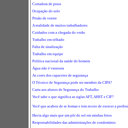
Cortadora de pisos
Ocupação do solo
Prisão de ventre
A realidade de muitos trabalhadores
Cuidados com a chegada do verão
Trabalho em telhado
Falta de sinalização
Trabalho em equipe
Política nacional da saúde do homem
Água não é vassoura
As cores dos capacetes de segurança
O Técnico de Segurança pode ser membro da CIPA?
Carta aos alunos de Segurança do Trabalho
Você sabe o que significa as siglas AFT, AHST e CIF?
Você que acabou de se formar e tem receio de exercer a profis
Havia algo mais que um pôr do sol em minhas fotos
Responsabilidades das administrações de condomínio