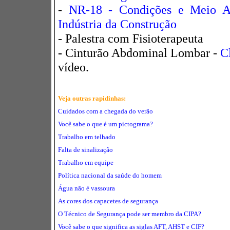
-
NR-18 - Condições e Meio A
Indústria da Construção
- Palestra com Fisioterapeuta
-
Cinturão Abdominal Lombar -
C
vídeo.
Veja outras rapidinhas:
Cuidados com a chegada do verão
Você sabe o que é um pictograma?
Trabalho em telhado
Falta de sinalização
Trabalho em equipe
Política nacional da saúde do homem
Água não é vassoura
As cores dos capacetes de segurança
O Técnico de Segurança pode ser membro da CIPA?
Você sabe o que significa as siglas AFT, AHST e CIF?