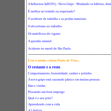
A Influenza
A(H1N1) - Nova Gripe -
Mudando os hábitos, dimi
É melhor ser temido ou respeitado?
O acidente de trabalho e as perdas materiais
O alcoolismo no trabalho
Os malefícios do cigarro
A questão salarial
Acidente no metrô de São Paulo
Leia a minha coluna Ponto de Vista...
O restante e o resto
Comportamento, honestidade, caráter e jeitinho
A nova gripe está causando pânico em muitas pessoas
Idas e vindas
Pescando um bom emprego
Qual é o seu jeito?
Aprendendo com a vida
A Libélula