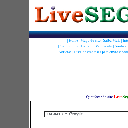
|
Home
|
Mapa do site
|
Saiba Mais
|
Int
|
Currículuns
|
Trabalho Valorizado
|
Sindicat
|
Notícias
|
Lista de empresas para envio e cad
Live
Se
Quer fazer do site