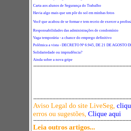
Carta aos alunos de Segurança do Trabalho
Havia algo mais que um pôr do sol em minhas fotos
Você que acabou de se formar e tem receio de exercer a profis
Responsabilidades das administrações de condomínio
Vaga temporária - a chance do emprego definitivo
Polêmica a vista -
DECRETO Nº 6.945, DE 21 DE AGOSTO D
Solidariedade ou imprudência?
Ainda sobre a nova gripe
Aviso Legal do site LiveSeg,
cliq
erros ou sugestões,
Clique aqui
Leia outros artigos...