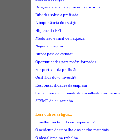
Direção defensiva e primeiros socorros
Dúvidas sobre a profissão
A importância do estágio
Higiene do EPI
Medo não é sinal de fraqueza
Negócio próprio
Nunca pare de estudar
Oportunidades para recém-formados
Perspectivas da profissão
Qual área devo investir?
Responsabilidades da empresa
Como promover a saúde do trabalhador na empresa
SESMT do eu sozinho
Leia outros artigos...
É melhor ser temido ou respeitado?
O acidente de trabalho e as perdas materiais
O alcoolismo no trabalho