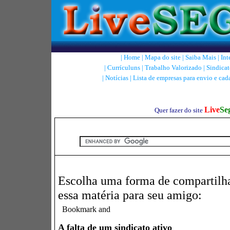
|
Home
|
Mapa do site
|
Saiba Mais
|
Int
|
Currículuns
|
Trabalho Valorizado
|
Sindicat
|
Notícias
|
Lista de empresas para envio e cad
Live
Se
Quer fazer do site
Escolha uma forma de compartilh
essa matéria para seu amigo:
A falta de um sindicato ativo