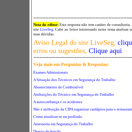
Nota do editor:
Esta resposta não tem caráter de consultoria,
site
LiveSeg
. Cabe ao leitor interessado neste tema analisar 
suas dúvidas.
Aviso Legal do site LiveSeg,
cliq
erros ou sugestões,
Clique aqui
Veja mais em Perguntas
& Respostas:
Exames Admissionais
A Situação dos Técnicos em Segurança do Trabalho
Abastecimento de Combustível
Atribuições do Técnico em Segurança do Trabalho
A autoconfiança e os acidentes
Não é atribuição da CIPA organizar cardápios para o restauran
Como atualizar-se na profissão
Assessoria em Segurança do Trabalho
Desvio de função