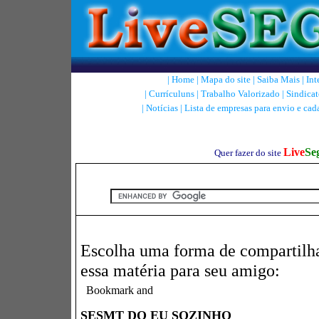
|
Home
|
Mapa do site
|
Saiba Mais
|
Int
|
Currículuns
|
Trabalho Valorizado
|
Sindicat
|
Notícias
|
Lista de empresas para envio e cad
Live
Se
Quer fazer do site
Escolha uma forma de compartilh
essa matéria para seu amigo:
SESMT DO EU SOZINHO