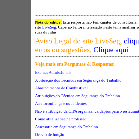
Nota do editor:
Esta resposta não tem caráter de consultoria,
site
LiveSeg
. Cabe ao leitor interessado neste tema analisar 
suas dúvidas.
Aviso Legal do site LiveSeg,
cliq
erros ou sugestões,
Clique aqui
Veja mais em Perguntas
& Respostas:
Exames Admissionais
A Situação dos Técnicos em Segurança do Trabalho
Abastecimento de Combustível
Atribuições do Técnico em Segurança do Trabalho
A autoconfiança e os acidentes
Não é atribuição da CIPA organizar cardápios para o restauran
Como atualizar-se na profissão
Assessoria em Segurança do Trabalho
Desvio de função