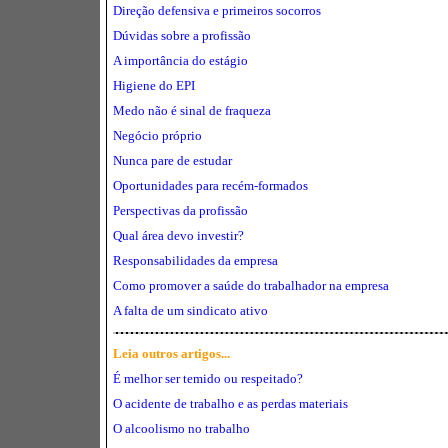
Direção defensiva e primeiros socorros
Dúvidas sobre a profissão
A importância do estágio
Higiene do EPI
Medo não é sinal de fraqueza
Negócio próprio
Nunca pare de estudar
Oportunidades para recém-formados
Perspectivas da profissão
Qual área devo investir?
Responsabilidades da empresa
Como promover a saúde do trabalhador na empresa
A falta de um sindicato ativo
Leia outros artigos...
É melhor ser temido ou respeitado?
O acidente de trabalho e as perdas materiais
O alcoolismo no trabalho