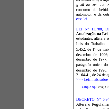
o
§ 4
do art. 220 da
consumo de bebida
automotor, e dá out
essa lei...
LEI Nº 11.788,
Atualização na Lei 
estudantes; altera a
Leis do Trabalho –
o
5.452, de 1
de maio
dezembro de 1996;
dezembro de 1977, 
parágrafo único do
dezembro de 1996, 
2.164-41, de 24 de a
>>> Leia mais sobre e
Clique aqui
e veja u
DECRETO Nº 6.9
Altera o Regulamen
o