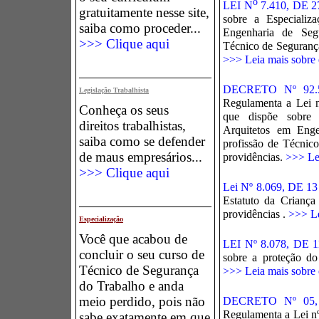
o
LEI N
7.410, DE
gratuitamente nesse site,
sobre a Especializ
saiba como proceder...
Engenharia de Seg
>>> Clique aqui
Técnico de Segurança
>>> Leia mais sobre e
DECRETO Nº 92.
Legislação Trabalhista
Regulamenta a Lei 
Conheça os seus
que dispõe sobre 
direitos trabalhistas,
Arquitetos em Enge
saiba como se defender
profissão de Técnic
de maus empresários...
providências.
>>> Lei
>>> Clique aqui
Lei Nº 8.069, DE 
Estatuto da Crianç
providências
.
>>> Le
Especialização
Você que acabou de
LEI Nº 8.078, DE
concluir o seu curso de
sobre a proteção do
Técnico de Segurança
>>> Leia mais sobre e
do Trabalho e anda
meio perdido, pois não
DECRETO Nº 05,
Regulamenta a Lei nº
sabe exatamente em que