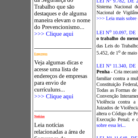
LEI Nº 9.782, DE
Trabalho que são
Sistema Nacional de
Nacional de Vigilânc
destaques e de alguma
>>> Leia mais sobre e
maneira elevam o nome
do Prevencionismo...
o
LEI N
10.097, D
>>> Clique aqui
o trabalho do men
das Leis do Trabalh
o
5.452, de 1
de maio
Empregos
Veja algumas dicas e
LEI Nº 11.340, D
acesse uma lista de
Penha
- Cria mecanis
endereços de empresas
familiar contra a mu
para envio de
Constituição Federa
currículuns...
Todas as Formas de 
>>> Clique aqui
Convenção Interameri
Violência contra a
Juizados de Violênci
altera o Código de P
Notícias
Execução Penal; e d
Leia notícias
sobre essa lei...
relacionadas a área de