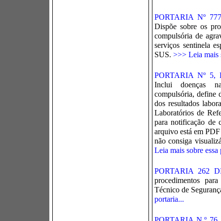
PORTARIA Nº 77
Dispõe sobre os pro
compulsória de agra
serviços sentinela e
SUS.
>>> Leia mais s
PORTARIA Nº 5,
Inclui doenças na
compulsória, define 
dos resultados labor
Laboratórios de Ref
para notificação de c
arquivo está em PDF
não consiga visualizá
Leia mais sobre essa p
PORTARIA 262 D
procedimentos para
Técnico de Seguranç
portaria...
PORTARIA N.º 76