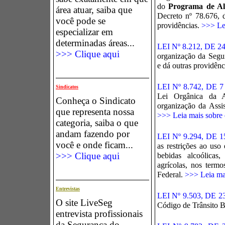
do
Programa de Al
área atuar, saiba que
Decreto nº 78.676, 
você pode se
providências.
>>> Lei
especializar em
determinadas áreas...
LEI Nº 8.212, DE 
>>> Clique aqui
organização da Segur
e dá outras providênc
LEI Nº 8.742, DE
Sindicatos
Lei Orgânica da A
Conheça o Sindicato
organização da Assis
que representa nossa
>>> Leia mais sobre e
categoria, saiba o que
andam fazendo por
LEI Nº 9.294, DE
você e onde ficam...
as r
estrições ao uso
>>> Clique aqui
bebidas alcoólicas,
agrícolas, nos term
Federal.
>>> Leia mai
Entrevistas
LEI Nº 9.503, DE
O site LiveSeg
Código de Trânsito B
entrevista profissionais
da Segurança do