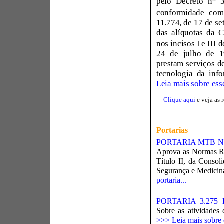
pelo Decreto n
3
conformidade com
11.774, de 17 de se
das alíquotas da C
nos incisos I e III 
24 de julho de 1
prestam serviços d
tecnologia da in
Leia mais sobre esse
Clique aqui
e veja as 
Portarias
PORTARIA MTB Nº 
Aprova as Normas Re
Título II, da Consol
Segurança e Medicin
portaria...
PORTARIA 3.275
Sobre as atividades
>>> Leia mais sobre e