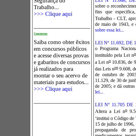
Segurança do
LEI Nº 11.648, 
sobre o reconhecimen
Trabalho...
fins que especific
>>> Clique aqui
Trabalho - CLT, apr
de maio de 1943, e 
sobre essa lei...
Concursos
Saiba como obter êxitos
LEI Nº 11.692, DE
em concursos públicos
o Programa Naciona
o
e acesse diversas provas
instituído pela Lei n
o
e gabaritos de concursos
a Lei n
10.836, de 9
os
já realizados para
das Leis n
9.608, de
de outubro de 2003
montar o seu acervo de
11.129, de 30 de jun
materiais para estudos...
de 2005; e dá outras
>>> Clique aqui
lei...
LEI Nº 11.705 DE
o
Altera a Lei n
9.5
‘institui o Código de 
15 de julho de 1996, 
propaganda de prod
medicamentos, terapi