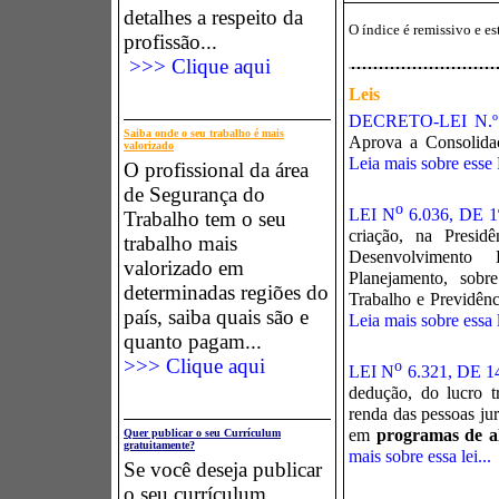
detalhes a respeito da
O índice é remissivo e es
profissão...
>>> Clique aqui
Leis
DECRETO-LEI N.º
Saiba onde o seu trabalho é mais
Aprova a Consolida
valorizado
Leia mais sobre esse 
O profissional da área
de Segurança do
o
LEI N
6.036, DE 
Trabalho tem o seu
criação, na Presid
trabalho mais
Desenvolvimento
valorizado em
Planejamento, sobr
determinadas regiões do
Trabalho e Previdênc
país, saiba quais são e
Leia mais sobre essa l
quanto pagam...
>>> Clique aqui
o
LEI N
6.321, DE 
dedução, do lucro t
renda das pessoas jur
em
programas de a
Quer publicar o seu Currículum
gratuitamente?
mais sobre essa lei...
Se você deseja publicar
o seu currículum