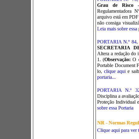
Grau de Risco
Regulamentadora Nº
arquivo está em PDF
não consiga visualizá
Leia mais sobre essa p
PORTARIA N.º 84
SECRETARIA D
Altera a redação do
1. (
Observação:
O c
Portable Document Fo
lo,
clique aqui
e sai
portaria...
PORTARIA N.º 3
Disciplina a avaliaç
Proteção Individual 
sobre essa Portaria
NR - Normas Regu
Clique aqui para ver