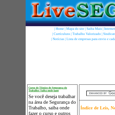
|
Home
|
Mapa do site
|
Saiba Mais
|
Internet
|
Currículuns
|
Trabalho Valorizado
|
Sindicat
|
Notícias
|
Lista de empresas para envio e cad
Curso de Técnico de Segurança do
Trabalho: Saiba onde fazer
Se você deseja trabalhar
na área de Segurança do
Trabalho, saiba onde
Índice de Leis, N
fazer o curso e outros