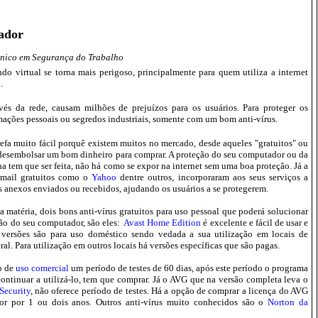
ador
écnico em Segurança do Trabalho
o virtual se torna mais perigoso, principalmente para quem utiliza a internet
.
vés da rede, causam milhões de prejuízos para os usuários. Para proteger os
ações pessoais ou segredos industriais, somente com um bom anti-vírus.
arefa muito fácil porquê existem muitos no mercado, desde aqueles "gratuitos" ou
desembolsar um bom dinheiro para comprar. A proteção do seu computador ou da
a tem que ser feita, não há como se expor na internet sem uma boa proteção. Já a
-mail gratuitos como o
Yahoo
dentre outros, incorporaram aos seus serviços a
os anexos enviados ou recebidos, ajudando os usuários a se protegerem.
a matéria, dois bons anti-vírus gratuitos para uso pessoal que poderá solucionar
ão do seu computador, são eles:
Avast Home Edition
é excelente e fácil de usar e
 versões são para uso doméstico sendo vedada a sua utilização em locais de
l. Para utilização em outros locais há versões específicas que são pagas.
ão de
uso comercial
um período de testes de 60 dias, após este período o programa
 continuar a utilizá-lo, tem que comprar. Já o AVG que na versão completa leva o
Security
, não oferece período de testes. Há a opção de comprar a licença do AVG
r por 1 ou dois anos. Outros anti-vírus muito conhecidos são o
Norton da