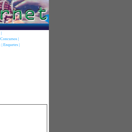
|
|
Concursos
|
t
|
Enquetes
|