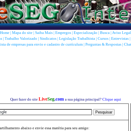
Home
|
Mapa do site
|
Saiba Mais
|
Empregos
|
Especialização
|
Busca
|
Aviso Legal
ns
|
Trabalho Valorizado
|
Sindicatos
|
Legislação Trabalhista
|
Cursos
|
Entrevistas
ista de empresas para envio e cadastro de currículum
|
Perguntas & Respostas
|
Cha
Live
Seg
.com
Quer fazer do site
a sua página principal?
Clique aqui
tilhamento abaixo e envie essa matéria para seu amigo: