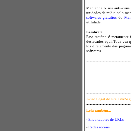
Mantenha o seu anti-vírus
unidades de mídia pelo men
softwares gratuitos
do
Mar
utilidade.
Lembrete:
Essa matéria é meramente i
destacados aqui. Toda vez qu
los diretamente das páginas
softwares.
Aviso Legal do site LiveSeg
Leia também...
-
Encurtadores de URLs
-
Redes sociais