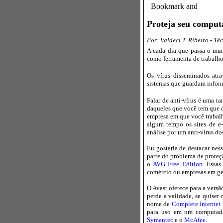
Proteja seu comput
Por: Valdeci T. Ribeiro - T
A cada dia que passa o mund
como ferramenta de trabalho
Os vírus disseminados atra
sistemas que guardam inform
Falar de anti-vírus é uma t
daqueles que você tem que 
empresa em que você trabalh
algum tempo os sites de e
análise por um anti-vírus d
Eu gostaria de destacar ness
parte do problema de proteç
o
AVG Free Edition
. Essas
comércio ou empresas em gera
O Avast oferece para a vers
perde a validade, se quiser
nome de
Complete Internet 
para uso em um computado
Symantec
e o
McAfee
.