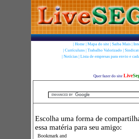
|
Home
|
Mapa do site
|
Saiba Mais
|
Int
|
Currículuns
|
Trabalho Valorizado
|
Sindicat
|
Notícias
|
Lista de empresas para envio e cad
Live
Se
Quer fazer do site
Escolha uma forma de compartilh
essa matéria para seu amigo: