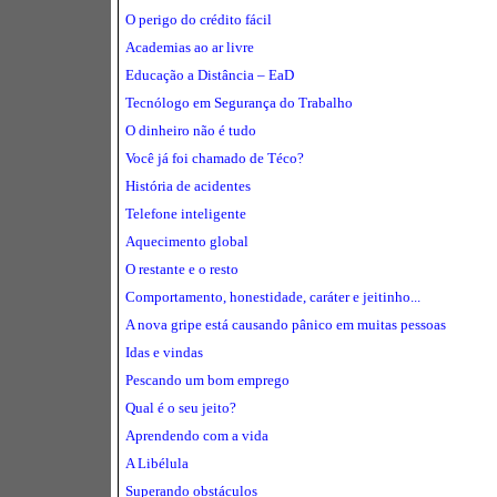
O perigo do crédito fácil
Academias ao ar livre
Educação a Distância – EaD
Tecnólogo em Segurança do Trabalho
O dinheiro não é tudo
Você já foi chamado de Téco?
História de acidentes
Telefone inteligente
Aquecimento global
O restante e o resto
Comportamento, honestidade, caráter e jeitinho...
A nova gripe está causando pânico em muitas pessoas
Idas e vindas
Pescando um bom emprego
Qual é o seu jeito?
Aprendendo com a vida
A Libélula
Superando obstáculos