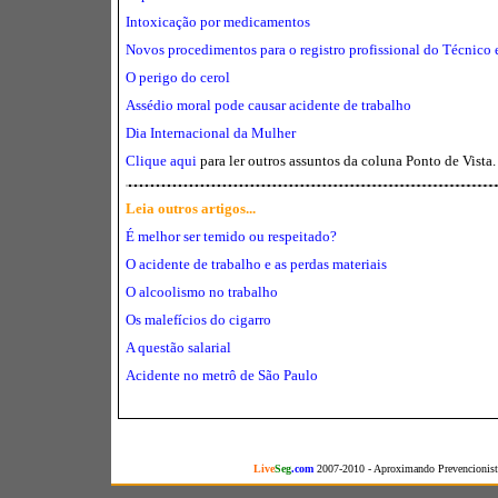
Intoxicação por medicamentos
Novos procedimentos para o registro profissional do Técnico
O perigo do cerol
Assédio moral pode causar acidente de trabalho
Dia Internacional da Mulher
Clique aqui
para ler outros assuntos da coluna Ponto de Vista.
Leia outros artigos...
É melhor ser temido ou respeitado?
O acidente de trabalho e as perdas materiais
O alcoolismo no trabalho
Os malefícios do cigarro
A questão salarial
Acidente no metrô de São Paulo
Live
Seg
.com
2007-2010 - Aproximando Prevencionista