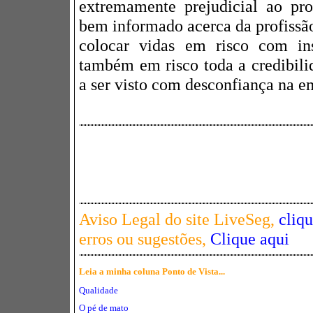
extremamente prejudicial ao pro
bem informado acerca da profissão
colocar vidas em risco com ins
também em risco toda a credibili
a ser visto com desconfiança na e
Aviso Legal do site LiveSeg,
cliq
erros ou sugestões,
Clique aqui
Leia a minha coluna Ponto de Vista...
Qualidade
O pé de mato